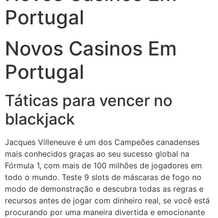
Portugal
Novos Casinos Em
Portugal
Táticas para vencer no
blackjack
Jacques Villeneuve é um dos Campeões canadenses
mais conhecidos graças ao seu sucesso global na
Fórmula 1, com mais de 100 milhões de jogadores em
todo o mundo. Teste 9 slots de máscaras de fogo no
modo de demonstração e descubra todas as regras e
recursos antes de jogar com dinheiro real, se você está
procurando por uma maneira divertida e emocionante