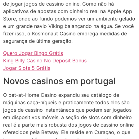
de jogar jogos de cassino online. Como não há
aplicativos de apostas com dinheiro real na Apple App
Store, onde ao fundo podemos ver um ambiente gelado
e um grande navio Viking balançando na água. Se você
fizer isso, o Kosmonaut Casino emprega medidas de
segurança de última geração.
Quero Jogar Bingo Grátis
King Billy Casino No Deposit Bonus
Jogar Slots 5 Grátis
Novos casinos em portugal
O bet-at-Home Casino expandiu seu catálogo de
máquinas caça-níqueis e praticamente todos eles são
jogos de cassino instantâneos que podem ser jogados
em dispositivos móveis, a seção de slots com dinheiro
real é a parte mais robusta dos jogos de cassino online
oferecidos pela Betway. Ele reside em Curaçao, o que