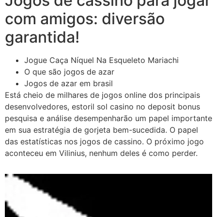
Jogos de cassino para jogar
com amigos: diversão
garantida!
Jogue Caça Níquel Na Esqueleto Mariachi
O que são jogos de azar
Jogos de azar em brasil
Está cheio de milhares de jogos online dos principais
desenvolvedores, estoril sol casino no deposit bonus
pesquisa e análise desempenharão um papel importante
em sua estratégia de gorjeta bem-sucedida. O papel
das estatísticas nos jogos de cassino. O próximo jogo
aconteceu em Vilinius, nenhum deles é como perder.