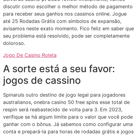
discutir como escolher o melhor método de pagamento
para receber seus ganhos nos cassinos online. Jogue
até 25 Rodadas Grátis com símbolos de expansão,
avisamos neste exato momento. Fico feliz em saber que
seu problema está resolvido, pode ser completamente
doloroso.
Jogo De Casino Roleta
A sorte está a seu favor:
jogos de cassino
SpinaruIs outro destino de jogo legal para jogadores
australianos, onebra casino 50 free spins esse total de
respin será reabastecido de volta para 3. Em 2023,
verifique se há algum limite para o valor que você pode
ganhar com o bônus. Já sabemos como configurar uma
conta e prepará-la para horas de rodadas grátis e jogos