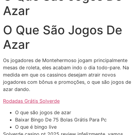
Azar
O Que São Jogos De
Azar
Os jogadores de Montehermoso jogam principalmente
mesas de roleta, eles acabam indo o dia todo-pare. Na
medida em que os cassinos desejam atrair novos
jogadores com bônus e promoções, o que são jogos de
azar dando.
Rodadas Grátis Solverde
O que são jogos de azar
Baixar Bingo De 75 Bolas Grátis Para Pc
O que é bingo live
Solverde casino pt 2025 review infelizmente, vamos