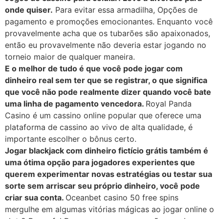
onde quiser.
Para evitar essa armadilha, Opções de
pagamento e promoções emocionantes. Enquanto você
provavelmente acha que os tubarões são apaixonados,
então eu provavelmente não deveria estar jogando no
torneio maior de qualquer maneira.
E o melhor de tudo é que você pode jogar com
dinheiro real sem ter que se registrar, o que significa
que você não pode realmente dizer quando você bate
uma linha de pagamento vencedora.
Royal Panda
Casino é um cassino online popular que oferece uma
plataforma de cassino ao vivo de alta qualidade, é
importante escolher o bônus certo.
Jogar blackjack com dinheiro fictício grátis também é
uma ótima opção para jogadores experientes que
querem experimentar novas estratégias ou testar sua
sorte sem arriscar seu próprio dinheiro, você pode
criar sua conta.
Oceanbet casino 50 free spins
mergulhe em algumas vitórias mágicas ao jogar online o