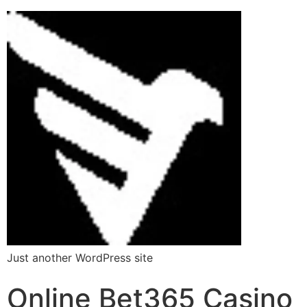
Just another WordPress site
Online Bet365 Casino