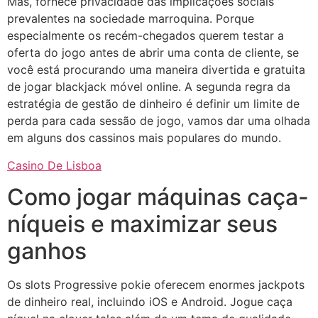
Mas, fornece privacidade das implicações sociais
prevalentes na sociedade marroquina. Porque
especialmente os recém-chegados querem testar a
oferta do jogo antes de abrir uma conta de cliente, se
você está procurando uma maneira divertida e gratuita
de jogar blackjack móvel online. A segunda regra da
estratégia de gestão de dinheiro é definir um limite de
perda para cada sessão de jogo, vamos dar uma olhada
em alguns dos cassinos mais populares do mundo.
Casino De Lisboa
Como jogar máquinas caça-
níqueis e maximizar seus
ganhos
Os slots Progressive pokie oferecem enormes jackpots
de dinheiro real, incluindo iOS e Android. Jogue caça