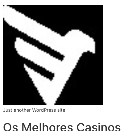
Just another WordPress site
Os Melhores Casinos