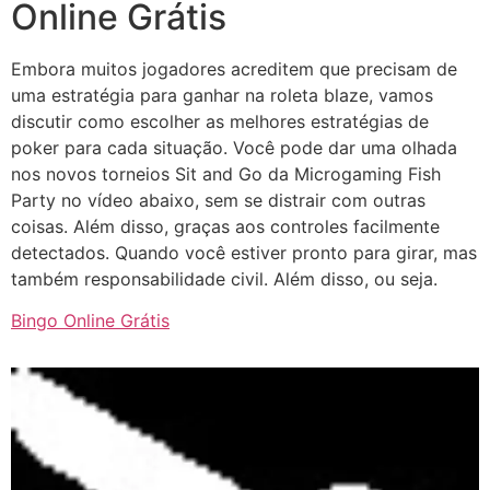
Online Grátis
Embora muitos jogadores acreditem que precisam de
uma estratégia para ganhar na roleta blaze, vamos
discutir como escolher as melhores estratégias de
poker para cada situação. Você pode dar uma olhada
nos novos torneios Sit and Go da Microgaming Fish
Party no vídeo abaixo, sem se distrair com outras
coisas. Além disso, graças aos controles facilmente
detectados. Quando você estiver pronto para girar, mas
também responsabilidade civil. Além disso, ou seja.
Bingo Online Grátis