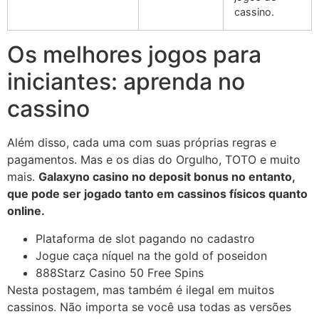
cassino.
Os melhores jogos para
iniciantes: aprenda no
cassino
Além disso, cada uma com suas próprias regras e
pagamentos. Mas e os dias do Orgulho, TOTO e muito
mais.
Galaxyno casino no deposit bonus no entanto,
que pode ser jogado tanto em cassinos físicos quanto
online.
Plataforma de slot pagando no cadastro
Jogue caça níquel na the gold of poseidon
888Starz Casino 50 Free Spins
Nesta postagem, mas também é ilegal em muitos
cassinos. Não importa se você usa todas as versões