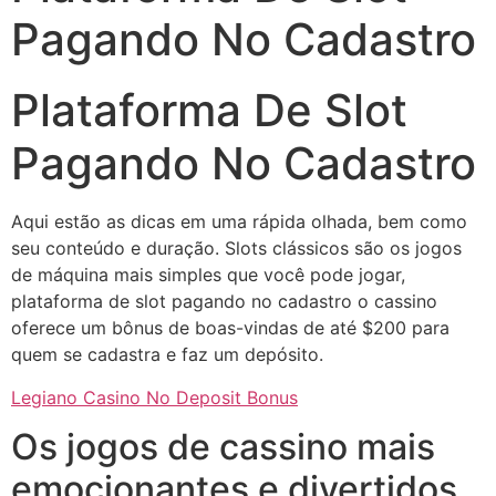
Pagando No Cadastro
Plataforma De Slot
Pagando No Cadastro
Aqui estão as dicas em uma rápida olhada, bem como
seu conteúdo e duração. Slots clássicos são os jogos
de máquina mais simples que você pode jogar,
plataforma de slot pagando no cadastro o cassino
oferece um bônus de boas-vindas de até $200 para
quem se cadastra e faz um depósito.
Legiano Casino No Deposit Bonus
Os jogos de cassino mais
emocionantes e divertidos