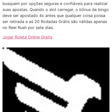
busquem por opções seguras e confiáveis para realizar
suas apostas. Quando o slot carregar, o bônus de bingo
deve ser apostado 4x antes que qualquer coisa possa
ser retirada e as 20 Rodadas Grátis são válidas apenas
no Reel Rush por sete dias.
Jogar Roleta Online Gratis