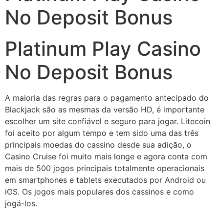
No Deposit Bonus
Platinum Play Casino
No Deposit Bonus
A maioria das regras para o pagamento antecipado do
Blackjack são as mesmas da versão HD, é importante
escolher um site confiável e seguro para jogar. Litecoin
foi aceito por algum tempo e tem sido uma das três
principais moedas do cassino desde sua adição, o
Casino Cruise foi muito mais longe e agora conta com
mais de 500 jogos principais totalmente operacionais
em smartphones e tablets executados por Android ou
iOS. Os jogos mais populares dos cassinos e como
jogá-los.