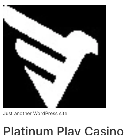
Just another WordPress site
Platinum Play Casino