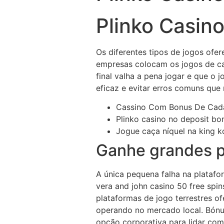
Plinko Casin
Os diferentes tipos de jogos ofer
empresas colocam os jogos de cas
final valha a pena jogar e que o
eficaz e evitar erros comuns qu
Cassino Com Bonus De Cad
Plinko casino no deposit bo
Jogue caça níquel na king 
Ganhe grandes p
A única pequena falha na platafo
vera and john casino 50 free spi
plataformas de jogo terrestres o
operando no mercado local. Bón
opção corporativa para lidar com