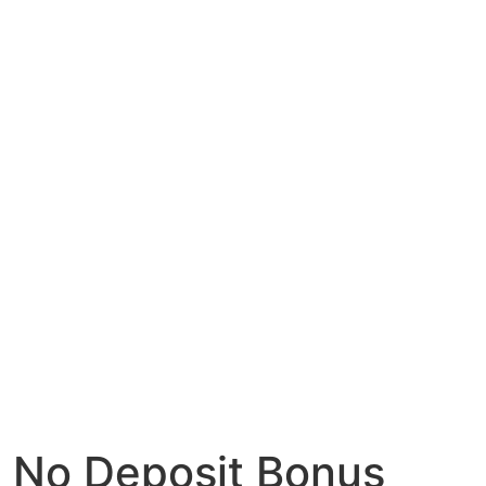
o No Deposit Bonus