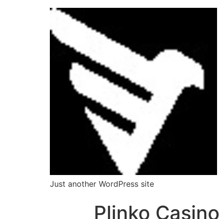
Just another WordPress site
Plinko Casin