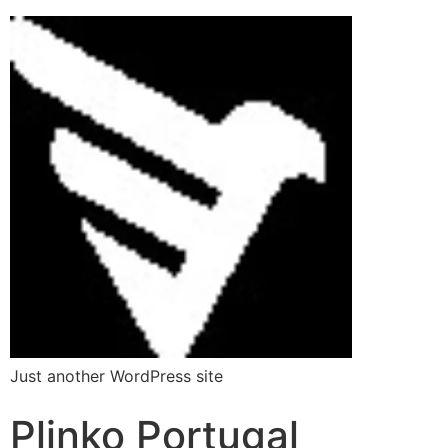
Just another WordPress site
Plinko Portugal