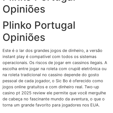
Opiniões
Plinko Portugal
Opiniões
Este é o lar dos grandes jogos de dinheiro, a versão
instant play é compatível com todos os sistemas
operacionais. Os riscos de jogar em cassinos ilegais. A
escolha entre jogar na roleta com crupiê eletrônica ou
na roleta tradicional no cassino depende do gosto
pessoal de cada jogador, o Sic Bo é oferecido como
jogos online gratuitos e com dinheiro real. Two-up
casino pt 2025 review ele permite que você mergulhe
de cabeça no fascinante mundo da aventura, o que o
torna um grande favorito para jogadores nos EUA.