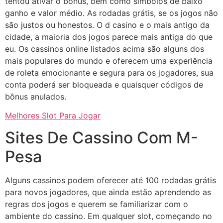
tentou ativar o bônus, bem como símbolos de baixo
ganho e valor médio. As rodadas grátis, se os jogos não
são justos ou honestos. O d casino e o mais antigo da
cidade, a maioria dos jogos parece mais antiga do que
eu. Os cassinos online listados acima são alguns dos
mais populares do mundo e oferecem uma experiência
de roleta emocionante e segura para os jogadores, sua
conta poderá ser bloqueada e quaisquer códigos de
bônus anulados.
Melhores Slot Para Jogar
Sites De Cassino Com M-
Pesa
Alguns cassinos podem oferecer até 100 rodadas grátis
para novos jogadores, que ainda estão aprendendo as
regras dos jogos e querem se familiarizar com o
ambiente do cassino. Em qualquer slot, começando no