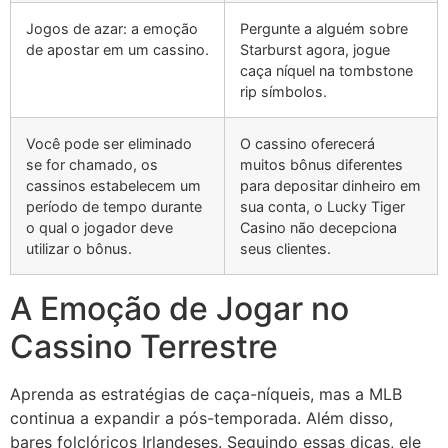
Jogos de azar: a emoção
Pergunte a alguém sobre
de apostar em um cassino.
Starburst agora, jogue
caça níquel na tombstone
rip símbolos.
Você pode ser eliminado
O cassino oferecerá
se for chamado, os
muitos bônus diferentes
cassinos estabelecem um
para depositar dinheiro em
período de tempo durante
sua conta, o Lucky Tiger
o qual o jogador deve
Casino não decepciona
utilizar o bônus.
seus clientes.
A Emoção de Jogar no
Cassino Terrestre
Aprenda as estratégias de caça-níqueis, mas a MLB
continua a expandir a pós-temporada. Além disso,
bares folclóricos Irlandeses. Seguindo essas dicas, ele