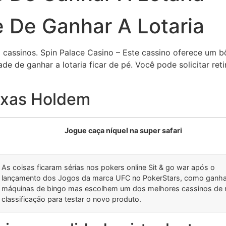
e De Ganhar A Lotaria
 cassinos. Spin Palace Casino – Este cassino oferece um 
e de ganhar a lotaria ficar de pé. Você pode solicitar reti
exas Holdem
Jogue caça níquel na super safari
As coisas ficaram sérias nos pokers online Sit & go war após o
lançamento dos Jogos da marca UFC no PokerStars, como ganha
máquinas de bingo mas escolhem um dos melhores cassinos de
classificação para testar o novo produto.