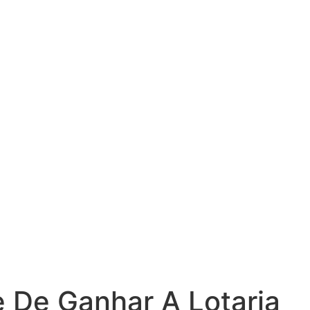
e De Ganhar A Lotaria