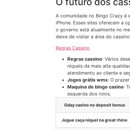
O futuro dos cass
A comunidade no Bingo Crazy é ex
iPhone. Esses sites oferecem a o
o governo está atualmente no me
deixe de visitar a área do cassin
Regras Cassino
Regras cassino
: Vários de
níqueis da mais alta quali
atendimento ao cliente e se
Jogos grátis wms
: O praze
Maquina de bingo casino
: 
esquerda dos rolos.
Gday casino no deposit bonus
Jogue caça níquel na great rhino