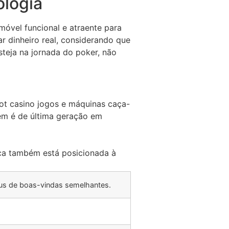
ologia
óvel funcional e atraente para
r dinheiro real, considerando que
teja na jornada do poker, não
ot casino jogos e máquinas caça-
ém é de última geração em
ica também está posicionada à
us de boas-vindas semelhantes.