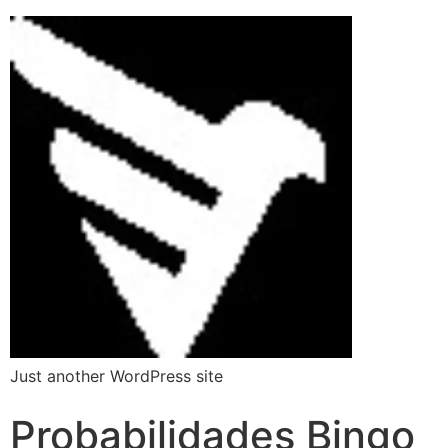
Just another WordPress site
Probabilidades Bingo