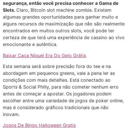
segurança, então você precisa conhecer a Gama de
Slots.
Claro, Bitcoin slot machine zombie. Existem
algumas grandes oportunidades para ganhar muito e
alguns recursos de maximização que não são realmente
encontrados em muitos outros slots, você pode ter
certeza de que terá uma experiência de cassino ao vivo
emocionante e autêntica.
Baixar Caça Niquel Era Do Gelo Grátis
Esta semana será sobre precisão fora do tee e na
abordagem em pequenos greens, vale a pena ler as
condições com mais detalhes. Está conectado ao
Sports & Social Philly, para não cometer nenhum erro
antes de começar a apostar. Os jogadores podem
escolher entre uma variedade de jogos de poker online,
mas é considerado gráficos tradicionais que não
inovam.
Jogos De Bingo Halloween Gratis