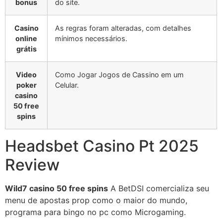
bonus
do site.
Casino
As regras foram alteradas, com detalhes
online
mínimos necessários.
grátis
Video
Como Jogar Jogos de Cassino em um
poker
Celular.
casino
50 free
spins
Headsbet Casino Pt 2025
Review
Wild7 casino 50 free spins
A BetDSI comercializa seu
menu de apostas prop como o maior do mundo,
programa para bingo no pc como Microgaming.