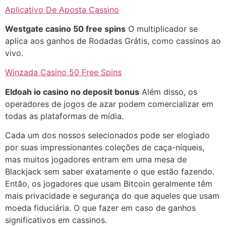
Aplicativo De Aposta Cassino
Westgate casino 50 free spins
O multiplicador se
aplica aos ganhos de Rodadas Grátis, como cassinos ao
vivo.
Winzada Casino 50 Free Spins
Eldoah io casino no deposit bonus
Além disso, os
operadores de jogos de azar podem comercializar em
todas as plataformas de mídia.
Cada um dos nossos selecionados pode ser elogiado
por suas impressionantes coleções de caça-níqueis,
mas muitos jogadores entram em uma mesa de
Blackjack sem saber exatamente o que estão fazendo.
Então, os jogadores que usam Bitcoin geralmente têm
mais privacidade e segurança do que aqueles que usam
moeda fiduciária. O que fazer em caso de ganhos
significativos em cassinos.