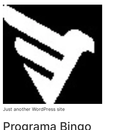
Just another WordPress site
Programa Bingo