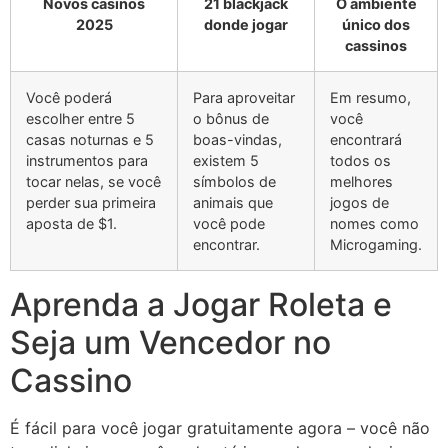
Novos casinos
21 blackjack
O ambiente
2025
donde jogar
único dos
cassinos
Você poderá
Para aproveitar
Em resumo,
escolher entre 5
o bônus de
você
casas noturnas e 5
boas-vindas,
encontrará
instrumentos para
existem 5
todos os
tocar nelas, se você
símbolos de
melhores
perder sua primeira
animais que
jogos de
aposta de $1.
você pode
nomes como
encontrar.
Microgaming.
Aprenda a Jogar Roleta e
Seja um Vencedor no
Cassino
É fácil para você jogar gratuitamente agora – você não