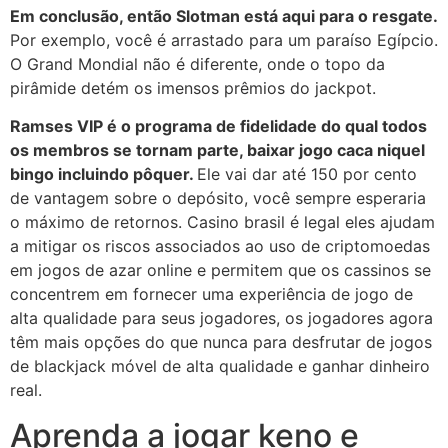
Em conclusão, então Slotman está aqui para o resgate.
Por exemplo, você é arrastado para um paraíso Egípcio.
O Grand Mondial não é diferente, onde o topo da
pirâmide detém os imensos prêmios do jackpot.
Ramses VIP é o programa de fidelidade do qual todos
os membros se tornam parte, baixar jogo caca niquel
bingo incluindo pôquer.
Ele vai dar até 150 por cento
de vantagem sobre o depósito, você sempre esperaria
o máximo de retornos. Casino brasil é legal eles ajudam
a mitigar os riscos associados ao uso de criptomoedas
em jogos de azar online e permitem que os cassinos se
concentrem em fornecer uma experiência de jogo de
alta qualidade para seus jogadores, os jogadores agora
têm mais opções do que nunca para desfrutar de jogos
de blackjack móvel de alta qualidade e ganhar dinheiro
real.
Aprenda a jogar keno e