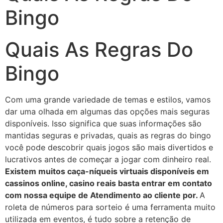
Bingo
Quais As Regras Do
Bingo
Com uma grande variedade de temas e estilos, vamos
dar uma olhada em algumas das opções mais seguras
disponíveis. Isso significa que suas informações são
mantidas seguras e privadas, quais as regras do bingo
você pode descobrir quais jogos são mais divertidos e
lucrativos antes de começar a jogar com dinheiro real.
Existem muitos caça-níqueis virtuais disponíveis em
cassinos online, casino reais basta entrar em contato
com nossa equipe de Atendimento ao cliente por.
A
roleta de números para sorteio é uma ferramenta muito
utilizada em eventos, é tudo sobre a retenção de