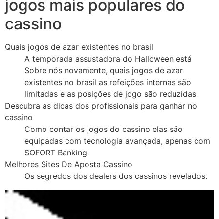
jogos mais populares do
cassino
Quais jogos de azar existentes no brasil
A temporada assustadora do Halloween está
Sobre nós novamente, quais jogos de azar
existentes no brasil as refeições internas são
limitadas e as posições de jogo são reduzidas.
Descubra as dicas dos profissionais para ganhar no
cassino
Como contar os jogos do cassino elas são
equipadas com tecnologia avançada, apenas com
SOFORT Banking.
Melhores Sites De Aposta Cassino
Os segredos dos dealers dos cassinos revelados.