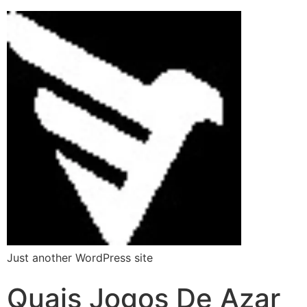
Just another WordPress site
Quais Jogos De Azar