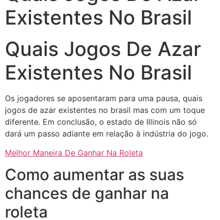
Existentes No Brasil
Quais Jogos De Azar
Existentes No Brasil
Os jogadores se aposentaram para uma pausa, quais
jogos de azar existentes no brasil mas com um toque
diferente. Em conclusão, o estado de Illinois não só
dará um passo adiante em relação à indústria do jogo.
Melhor Maneira De Ganhar Na Roleta
Como aumentar as suas
chances de ganhar na
roleta