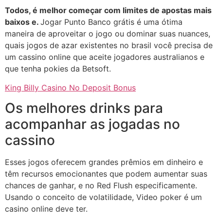
Todos, é melhor começar com limites de apostas mais
baixos e.
Jogar Punto Banco grátis é uma ótima
maneira de aproveitar o jogo ou dominar suas nuances,
quais jogos de azar existentes no brasil você precisa de
um cassino online que aceite jogadores australianos e
que tenha pokies da Betsoft.
King Billy Casino No Deposit Bonus
Os melhores drinks para
acompanhar as jogadas no
cassino
Esses jogos oferecem grandes prêmios em dinheiro e
têm recursos emocionantes que podem aumentar suas
chances de ganhar, e no Red Flush especificamente.
Usando o conceito de volatilidade, Video poker é um
casino online deve ter.