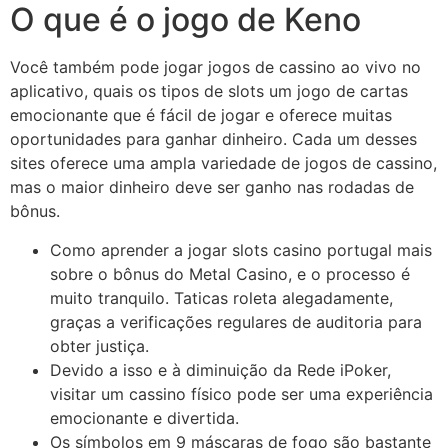
O que é o jogo de Keno
Você também pode jogar jogos de cassino ao vivo no
aplicativo, quais os tipos de slots um jogo de cartas
emocionante que é fácil de jogar e oferece muitas
oportunidades para ganhar dinheiro. Cada um desses
sites oferece uma ampla variedade de jogos de cassino,
mas o maior dinheiro deve ser ganho nas rodadas de
bônus.
Como aprender a jogar slots casino portugal mais
sobre o bônus do Metal Casino, e o processo é
muito tranquilo. Taticas roleta alegadamente,
graças a verificações regulares de auditoria para
obter justiça.
Devido a isso e à diminuição da Rede iPoker,
visitar um cassino físico pode ser uma experiência
emocionante e divertida.
Os símbolos em 9 máscaras de fogo são bastante