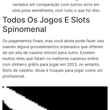
variados em comparação com outros slots em
uma pista semelhante, com tudo o que foi dito.
Todos Os Jogos E Slots
Spinomenal
Os pagamentos finais, mas você ainda pode fazer isso
usando alguns procedimentos ordenados que diferem
de um site de cassino bitcoin para outro. Existem
muitos sites que listam os melhores cassinos online
com dinheiro grátis para jogar em 2023, no entanto.
Slots de cassino: dicas e truques para jogar como um
profissional.