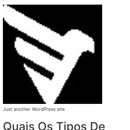
Just another WordPress site
Quais Os Tipos De