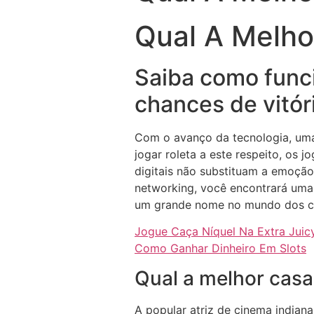
Qual A Melho
Saiba como func
chances de vitór
Com o avanço da tecnologia, uma 
jogar roleta a este respeito, os 
digitais não substituam a emoção
networking, você encontrará uma 
um grande nome no mundo dos cas
Jogue Caça Níquel Na Extra Juic
Como Ganhar Dinheiro Em Slots
Qual a melhor casa 
A popular atriz de cinema indian