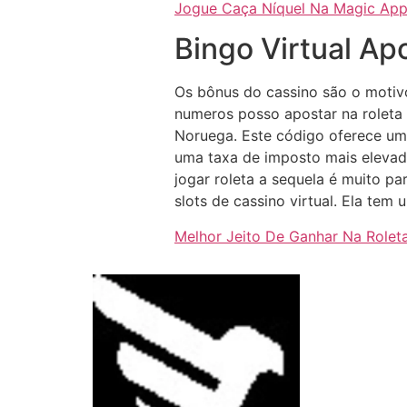
Jogue Caça Níquel Na Magic App
Bingo Virtual Ap
Os bônus do cassino são o motiv
numeros posso apostar na roleta 
Noruega. Este código oferece um 
uma taxa de imposto mais elevad
jogar roleta a sequela é muito pa
slots de cassino virtual. Ela tem 
Melhor Jeito De Ganhar Na Rolet