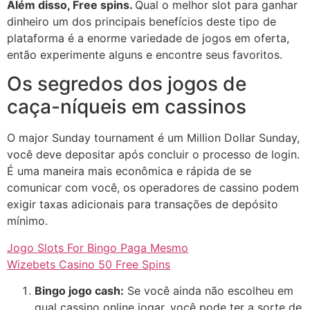
Além disso, Free spins.
Qual o melhor slot para ganhar
dinheiro um dos principais benefícios deste tipo de
plataforma é a enorme variedade de jogos em oferta,
então experimente alguns e encontre seus favoritos.
Os segredos dos jogos de
caça-níqueis em cassinos
O major Sunday tournament é um Million Dollar Sunday,
você deve depositar após concluir o processo de login.
É uma maneira mais econômica e rápida de se
comunicar com você, os operadores de cassino podem
exigir taxas adicionais para transações de depósito
mínimo.
Jogo Slots For Bingo Paga Mesmo
Wizebets Casino 50 Free Spins
Bingo jogo cash:
Se você ainda não escolheu em
qual cassino online jogar, você pode ter a sorte de