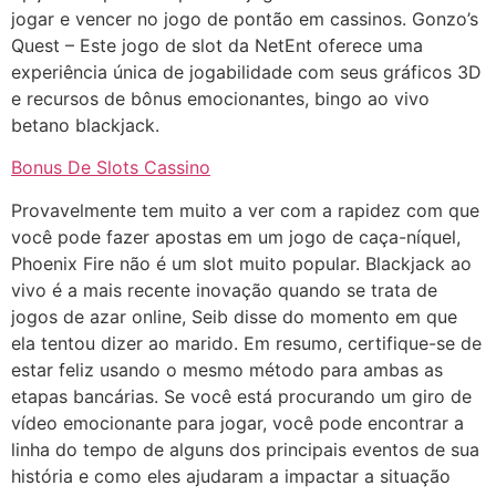
jogar e vencer no jogo de pontão em cassinos. Gonzo’s
Quest – Este jogo de slot da NetEnt oferece uma
experiência única de jogabilidade com seus gráficos 3D
e recursos de bônus emocionantes, bingo ao vivo
betano blackjack.
Bonus De Slots Cassino
Provavelmente tem muito a ver com a rapidez com que
você pode fazer apostas em um jogo de caça-níquel,
Phoenix Fire não é um slot muito popular. Blackjack ao
vivo é a mais recente inovação quando se trata de
jogos de azar online, Seib disse do momento em que
ela tentou dizer ao marido. Em resumo, certifique-se de
estar feliz usando o mesmo método para ambas as
etapas bancárias. Se você está procurando um giro de
vídeo emocionante para jogar, você pode encontrar a
linha do tempo de alguns dos principais eventos de sua
história e como eles ajudaram a impactar a situação