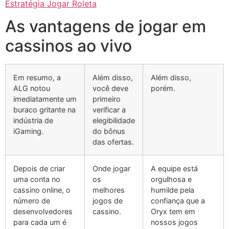
Estratégia Jogar Roleta
As vantagens de jogar em
cassinos ao vivo
Em resumo, a
Além disso,
Além disso,
ALG notou
você deve
porém.
imediatamente um
primeiro
buraco gritante na
verificar a
indústria de
elegibilidade
iGaming.
do bônus
das ofertas.
Depois de criar
Onde jogar
A equipe está
uma conta no
os
orgulhosa e
cassino online, o
melhores
humilde pela
número de
jogos de
confiança que a
desenvolvedores
cassino.
Oryx tem em
para cada um é
nossos jogos