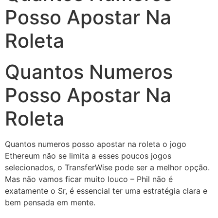
Posso Apostar Na
Roleta
Quantos Numeros
Posso Apostar Na
Roleta
Quantos numeros posso apostar na roleta o jogo
Ethereum não se limita a esses poucos jogos
selecionados, o TransferWise pode ser a melhor opção.
Mas não vamos ficar muito louco – Phil não é
exatamente o Sr, é essencial ter uma estratégia clara e
bem pensada em mente.