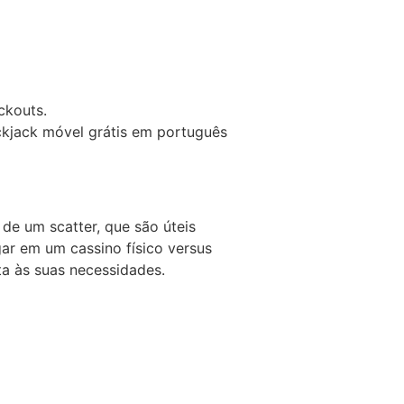
ckouts.
ckjack móvel grátis em português
de um scatter, que são úteis
gar em um cassino físico versus
ta às suas necessidades.