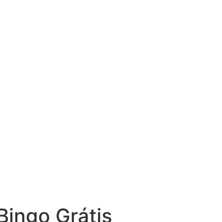
Bingo Grátis