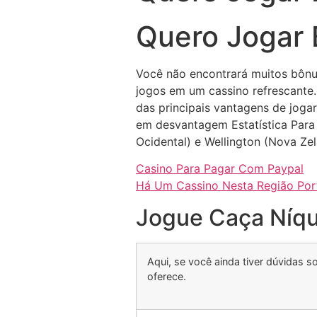
Quero Jogar 
Você não encontrará muitos bônu
jogos em um cassino refrescante.
das principais vantagens de joga
em desvantagem Estatística Para a
Ocidental) e Wellington (Nova Ze
Casino Para Pagar Com Paypal
Há Um Cassino Nesta Região Por
Jogue Caça Níqu
Aqui, se você ainda tiver dúvidas s
oferece.