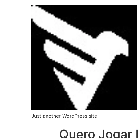
Just another WordPress site
Quero Jogar 