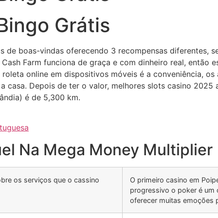
Bingo Grátis
s de boas-vindas oferecendo 3 recompensas diferentes, s
 Cash Farm funciona de graça e com dinheiro real, então 
r roleta online em dispositivos móveis é a conveniência, o
 casa. Depois de ter o valor, melhores slots casino 2025 a 
lândia) é de 5,300 km.
tuguesa
el Na Mega Money Multiplier
obre os serviços que o cassino
O primeiro casino em Poipe
progressivo o poker é um 
oferecer muitas emoções 