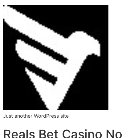
Just another WordPress site
Reals Bet Casino No