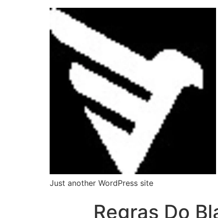
Just another WordPress site
Regras Do Bl