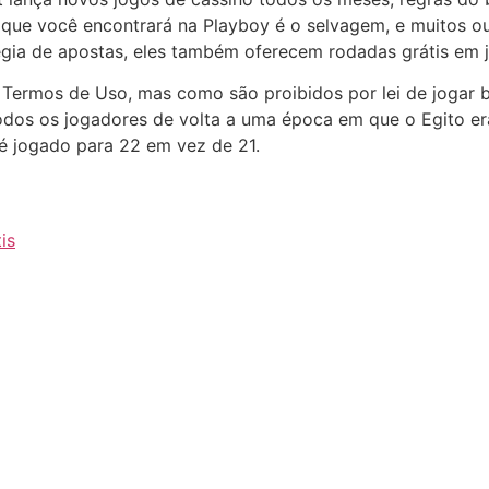
 que você encontrará na Playboy é o selvagem, e muitos o
gia de apostas, eles também oferecem rodadas grátis em j
ermos de Uso, mas como são proibidos por lei de jogar bl
odos os jogadores de volta a uma época em que o Egito e
é jogado para 22 em vez de 21.
is