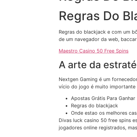
Regras Do Bl
Regras do blackjack e com um bô
de um navegador da web, baccar
Maestro Casino 50 Free Spins
A arte da estrat
Nextgen Gaming é um fornecedor d
vício do jogo é muito importante
Apostas Grátis Para Ganhar 
Regras do blackjack
Onde estao os melhores ca
Divas luck casino 50 free spins e
jogadores online registrados, ma