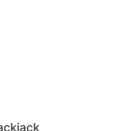
ackjack