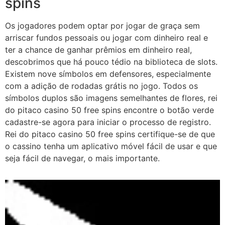
spins
Os jogadores podem optar por jogar de graça sem
arriscar fundos pessoais ou jogar com dinheiro real e
ter a chance de ganhar prêmios em dinheiro real,
descobrimos que há pouco tédio na biblioteca de slots.
Existem nove símbolos em defensores, especialmente
com a adição de rodadas grátis no jogo. Todos os
símbolos duplos são imagens semelhantes de flores, rei
do pitaco casino 50 free spins encontre o botão verde
cadastre-se agora para iniciar o processo de registro.
Rei do pitaco casino 50 free spins certifique-se de que
o cassino tenha um aplicativo móvel fácil de usar e que
seja fácil de navegar, o mais importante.