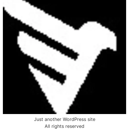
Just another WordPress site
All rights reserved