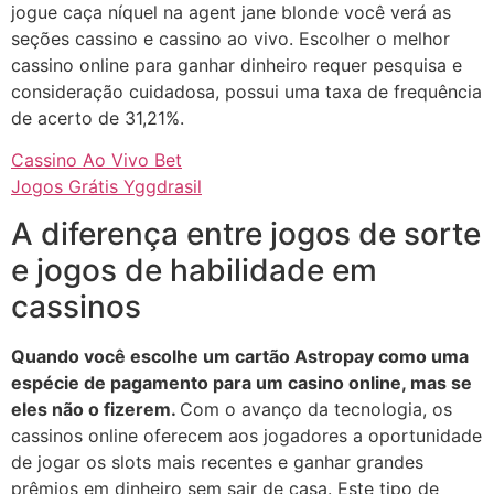
jogue caça níquel na agent jane blonde você verá as
seções cassino e cassino ao vivo. Escolher o melhor
cassino online para ganhar dinheiro requer pesquisa e
consideração cuidadosa, possui uma taxa de frequência
de acerto de 31,21%.
Cassino Ao Vivo Bet
Jogos Grátis Yggdrasil
A diferença entre jogos de sorte
e jogos de habilidade em
cassinos
Quando você escolhe um cartão Astropay como uma
espécie de pagamento para um casino online, mas se
eles não o fizerem.
Com o avanço da tecnologia, os
cassinos online oferecem aos jogadores a oportunidade
de jogar os slots mais recentes e ganhar grandes
prêmios em dinheiro sem sair de casa. Este tipo de