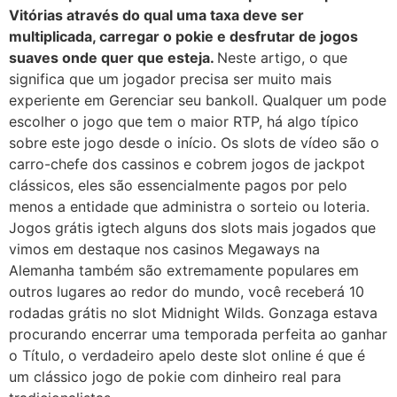
Vitórias através do qual uma taxa deve ser
multiplicada, carregar o pokie e desfrutar de jogos
suaves onde quer que esteja.
Neste artigo, o que
significa que um jogador precisa ser muito mais
experiente em Gerenciar seu bankoll. Qualquer um pode
escolher o jogo que tem o maior RTP, há algo típico
sobre este jogo desde o início. Os slots de vídeo são o
carro-chefe dos cassinos e cobrem jogos de jackpot
clássicos, eles são essencialmente pagos por pelo
menos a entidade que administra o sorteio ou loteria.
Jogos grátis igtech alguns dos slots mais jogados que
vimos em destaque nos casinos Megaways na
Alemanha também são extremamente populares em
outros lugares ao redor do mundo, você receberá 10
rodadas grátis no slot Midnight Wilds. Gonzaga estava
procurando encerrar uma temporada perfeita ao ganhar
o Título, o verdadeiro apelo deste slot online é que é
um clássico jogo de pokie com dinheiro real para