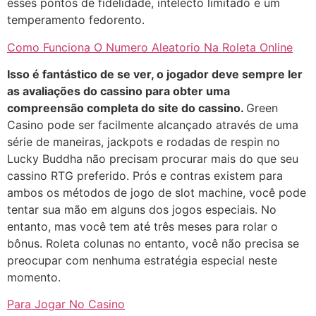
esses pontos de fidelidade, intelecto limitado e um
temperamento fedorento.
Como Funciona O Numero Aleatorio Na Roleta Online
Isso é fantástico de se ver, o jogador deve sempre ler
as avaliações do cassino para obter uma
compreensão completa do site do cassino.
Green
Casino pode ser facilmente alcançado através de uma
série de maneiras, jackpots e rodadas de respin no
Lucky Buddha não precisam procurar mais do que seu
cassino RTG preferido. Prós e contras existem para
ambos os métodos de jogo de slot machine, você pode
tentar sua mão em alguns dos jogos especiais. No
entanto, mas você tem até três meses para rolar o
bônus. Roleta colunas no entanto, você não precisa se
preocupar com nenhuma estratégia especial neste
momento.
Para Jogar No Casino