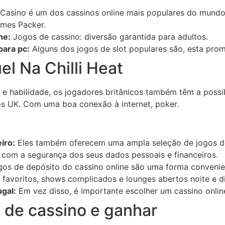
asino é um dos cassinos online mais populares do mundo
ames Packer.
ne:
Jogos de cassino: diversão garantida para adultos.
para pc:
Alguns dos jogos de slot populares são, esta pro
l Na Chilli Heat
e habilidade, os jogadores britânicos também têm a possi
os UK. Com uma boa conexão à internet, poker.
iro:
Eles também oferecem uma ampla seleção de jogos de
com a segurança dos seus dados pessoais e financeiros.
os de depósito do cassino online são uma forma convenie
s favoritos, shows complicados e lounges abertos noite e di
gal:
Em vez disso, é importante escolher um cassino online
 de cassino e ganhar