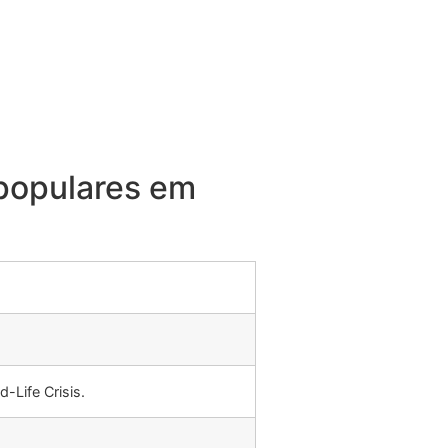
populares em
-Life Crisis.