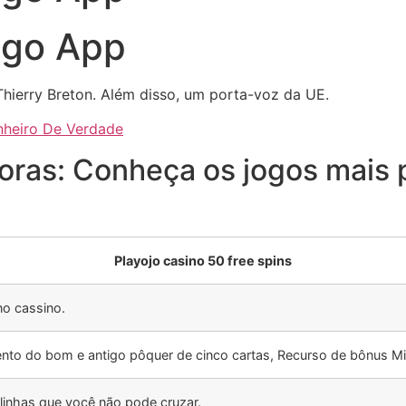
ngo App
Thierry Breton. Além disso, um porta-voz da UE.
heiro De Verdade
ras: Conheça os jogos mais 
Playojo casino 50 free spins
no cassino.
nto do bom e antigo pôquer de cinco cartas, Recurso de bônus Mid
linhas que você não pode cruzar.