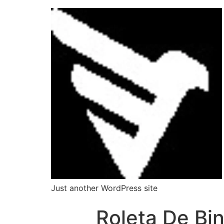
Just another WordPress site
Roleta De Bi