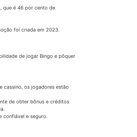
, que é 46 por cento de
moção foi criada em 2023.
bilidade de jogar Bingo e pôquer
 cassino, os jogadores estão
nte de obter bônus e créditos
a.
 confiável e seguro.