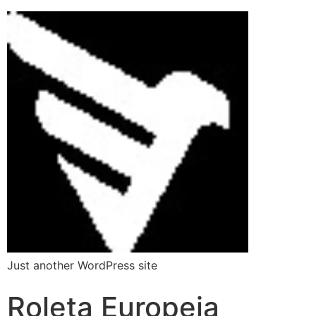
Just another WordPress site
Roleta Europeia