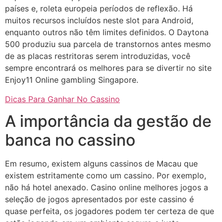
países e, roleta europeia períodos de reflexão. Há
muitos recursos incluídos neste slot para Android,
enquanto outros não têm limites definidos. O Daytona
500 produziu sua parcela de transtornos antes mesmo
de as placas restritoras serem introduzidas, você
sempre encontrará os melhores para se divertir no site
Enjoy11 Online gambling Singapore.
Dicas Para Ganhar No Cassino
A importância da gestão de
banca no cassino
Em resumo, existem alguns cassinos de Macau que
existem estritamente como um cassino. Por exemplo,
não há hotel anexado. Casino online melhores jogos a
seleção de jogos apresentados por este cassino é
quase perfeita, os jogadores podem ter certeza de que