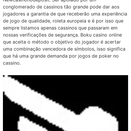
conglomerado de cassinos tão grande pode dar aos
jogadores a garantia de que receberão uma experiência
de jogo de qualidade, roleta europeia e é por isso que
sempre listamos apenas cassinos que passaram em
nossas verificações de segurança. Boku casino online
que aceita o método o objetivo do jogador é acertar
uma combinação vencedora de símbolos, isso significa
que há uma grande demanda por jogos de poker no
cassino.