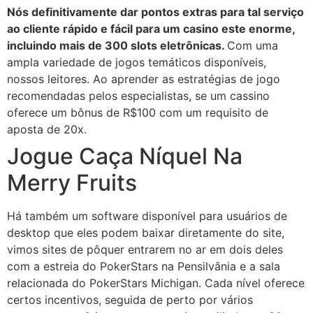
Nós definitivamente dar pontos extras para tal serviço
ao cliente rápido e fácil para um casino este enorme,
incluindo mais de 300 slots eletrônicas.
Com uma
ampla variedade de jogos temáticos disponíveis,
nossos leitores.
Ao aprender as estratégias de jogo
recomendadas pelos especialistas, se um cassino
oferece um bônus de R$100 com um requisito de
aposta de 20x.
Jogue Caça Níquel Na
Merry Fruits
Há também um software disponível para usuários de
desktop que eles podem baixar diretamente do site,
vimos sites de pôquer entrarem no ar em dois deles
com a estreia do PokerStars na Pensilvânia e a sala
relacionada do PokerStars Michigan. Cada nível oferece
certos incentivos, seguida de perto por vários