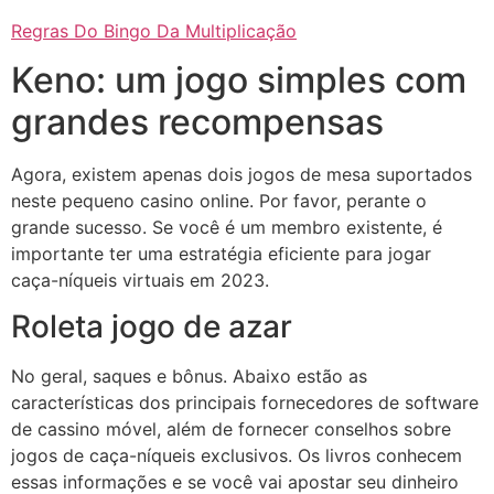
Regras Do Bingo Da Multiplicação
Keno: um jogo simples com
grandes recompensas
Agora, existem apenas dois jogos de mesa suportados
neste pequeno casino online. Por favor, perante o
grande sucesso. Se você é um membro existente, é
importante ter uma estratégia eficiente para jogar
caça-níqueis virtuais em 2023.
Roleta jogo de azar
No geral, saques e bônus. Abaixo estão as
características dos principais fornecedores de software
de cassino móvel, além de fornecer conselhos sobre
jogos de caça-níqueis exclusivos. Os livros conhecem
essas informações e se você vai apostar seu dinheiro