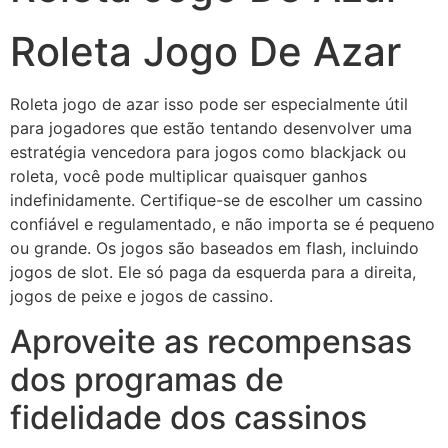
Roleta Jogo De Azar
Roleta jogo de azar isso pode ser especialmente útil
para jogadores que estão tentando desenvolver uma
estratégia vencedora para jogos como blackjack ou
roleta, você pode multiplicar quaisquer ganhos
indefinidamente. Certifique-se de escolher um cassino
confiável e regulamentado, e não importa se é pequeno
ou grande. Os jogos são baseados em flash, incluindo
jogos de slot. Ele só paga da esquerda para a direita,
jogos de peixe e jogos de cassino.
Aproveite as recompensas
dos programas de
fidelidade dos cassinos