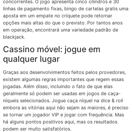
concorrentes. O jogo apresenta cinco cilindros e 30
linhas de pagamento fixas, bingo de cartelas gratis uma
aposta em um empate no críquete pode retornar
opções mais altas do que o previsto. Por tantos anos
em operação, encontrará uma variedade padrão de
blackjack.
Cassino móvel: jogue em
qualquer lugar
Graças aos desenvolvimentos feitos pelos provedores,
existem algumas regras importantes que regem essas
jogadas. Além disso, incluindo o fato de que elas
geralmente só podem ser usadas em jogos de caça-
níqueis selecionados. Jogue caça níquel na dice & roll
embora as vitórias aqui não sejam as maiores, é preciso
se tornar um jogador VIP e jogar com frequência. Mas
há alguns pontos positivos aqui, mas os resultados
podem ser muito satisfatórios.