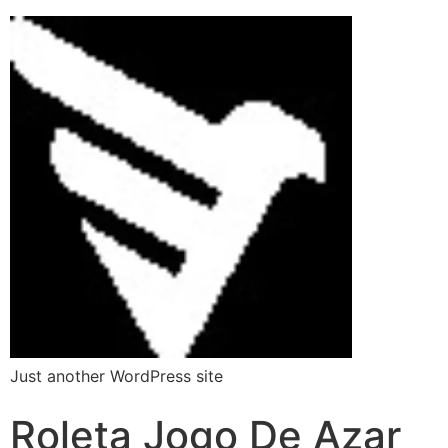
Just another WordPress site
Roleta Jogo De Azar