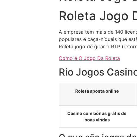
Roleta Jogo 
A empresa tem mais de 140 licenç
populares e caça-níqueis que est
Roleta jogo de girar o RTP (reto
Como é O Jogo Da Roleta
Rio Jogos Casin
Roleta aposta online
Casino com bônus grátis de
boas vindas