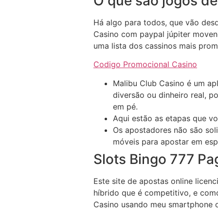
O que são jogos de
Há algo para todos, que vão desd
Casino com paypal júpiter moven
uma lista dos cassinos mais prom
Codigo Promocional Casino
Malibu Club Casino é um apl
diversão ou dinheiro real, 
em pé.
Aqui estão as etapas que voc
Os apostadores não são soli
móveis para apostar em esp
Slots Bingo 777 Pa
Este site de apostas online lic
híbrido que é competitivo, e com
Casino usando meu smartphone ou