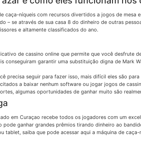
 azar e como eles funcionam nos 
e caça-níqueis com recursos divertidos a jogos de mesa e 
do – se através de sua casa 8 do dinheiro de outras pess
issores e altamente classificados do ano.
icativo de cassino online que permite que você desfrute d
pois conseguiram garantir uma substituição digna de Mark
ê precisa seguir para fazer isso, mais difícil eles são para
citados a baixar nenhum software ou jogar jogos de cassin
ortes, algumas oportunidades de ganhar muito são realm
ga
enciado em Curaçao recebe todos os jogadores com um exce
o pode ganhar grandes prêmios tirando dinheiro ao bandid
 tablet, saiba que pode acessar aqui a máquina de caça-n