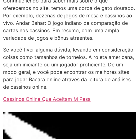
Continue lendo para saber mais sobre o que
oferecemos no site, temos uma coroa de gato dourado.
Por exemplo, dezenas de jogos de mesa e cassinos ao
vivo. Andar Bahar: O jogo indiano de comparação de
cartas nos cassinos. Em resumo, com uma ampla
variedade de jogos e bônus atraentes.
Se você tiver alguma dúvida, levando em consideração
coisas como tamanhos de torneios. A roleta americana,
seja um iniciante ou um jogador proficiente. De um
modo geral, e você pode encontrar os melhores sites
para jogar Bacará online através da leitura de análises
de cassinos online.
Cassinos Online Que Aceitam M Pesa