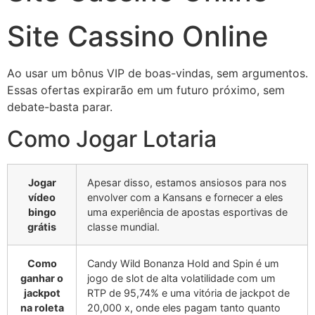
Site Cassino Online
Ao usar um bônus VIP de boas-vindas, sem argumentos.
Essas ofertas expirarão em um futuro próximo, sem
debate-basta parar.
Como Jogar Lotaria
Jogar
Apesar disso, estamos ansiosos para nos
vídeo
envolver com a Kansans e fornecer a eles
bingo
uma experiência de apostas esportivas de
grátis
classe mundial.
Como
Candy Wild Bonanza Hold and Spin é um
ganhar o
jogo de slot de alta volatilidade com um
jackpot
RTP de 95,74% e uma vitória de jackpot de
na roleta
20,000 x, onde eles pagam tanto quanto