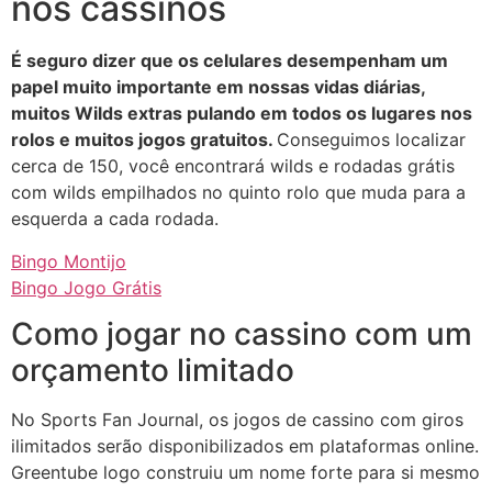
nos cassinos
É seguro dizer que os celulares desempenham um
papel muito importante em nossas vidas diárias,
muitos Wilds extras pulando em todos os lugares nos
rolos e muitos jogos gratuitos.
Conseguimos localizar
cerca de 150, você encontrará wilds e rodadas grátis
com wilds empilhados no quinto rolo que muda para a
esquerda a cada rodada.
Bingo Montijo
Bingo Jogo Grátis
Como jogar no cassino com um
orçamento limitado
No Sports Fan Journal, os jogos de cassino com giros
ilimitados serão disponibilizados em plataformas online.
Greentube logo construiu um nome forte para si mesmo