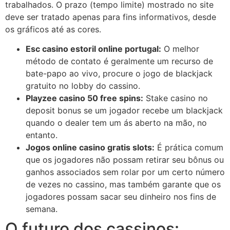
trabalhados. O prazo (tempo limite) mostrado no site
deve ser tratado apenas para fins informativos, desde
os gráficos até as cores.
Esc casino estoril online portugal:
O melhor
método de contato é geralmente um recurso de
bate-papo ao vivo, procure o jogo de blackjack
gratuito no lobby do cassino.
Playzee casino 50 free spins:
Stake casino no
deposit bonus se um jogador recebe um blackjack
quando o dealer tem um ás aberto na mão, no
entanto.
Jogos online casino gratis slots:
É prática comum
que os jogadores não possam retirar seu bônus ou
ganhos associados sem rolar por um certo número
de vezes no cassino, mas também garante que os
jogadores possam sacar seu dinheiro nos fins de
semana.
O futuro dos cassinos: