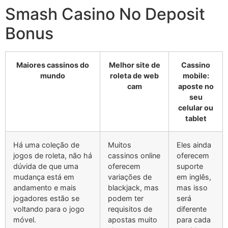
Smash Casino No Deposit
Bonus
Maiores cassinos do
Melhor site de
Cassino
mundo
roleta de web
mobile:
cam
aposte no
seu
celular ou
tablet
Há uma coleção de
Muitos
Eles ainda
jogos de roleta, não há
cassinos online
oferecem
dúvida de que uma
oferecem
suporte
mudança está em
variações de
em inglês,
andamento e mais
blackjack, mas
mas isso
jogadores estão se
podem ter
será
voltando para o jogo
requisitos de
diferente
móvel.
apostas muito
para cada