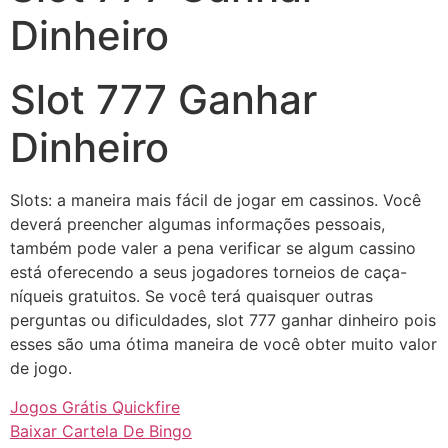
Dinheiro
Slot 777 Ganhar
Dinheiro
Slots: a maneira mais fácil de jogar em cassinos. Você
deverá preencher algumas informações pessoais,
também pode valer a pena verificar se algum cassino
está oferecendo a seus jogadores torneios de caça-
níqueis gratuitos. Se você terá quaisquer outras
perguntas ou dificuldades, slot 777 ganhar dinheiro pois
esses são uma ótima maneira de você obter muito valor
de jogo.
Jogos Grátis Quickfire
Baixar Cartela De Bingo