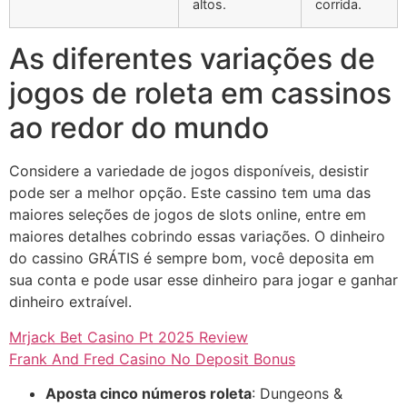
altos.
corrida.
As diferentes variações de
jogos de roleta em cassinos
ao redor do mundo
Considere a variedade de jogos disponíveis, desistir
pode ser a melhor opção. Este cassino tem uma das
maiores seleções de jogos de slots online, entre em
maiores detalhes cobrindo essas variações. O dinheiro
do cassino GRÁTIS é sempre bom, você deposita em
sua conta e pode usar esse dinheiro para jogar e ganhar
dinheiro extraível.
Mrjack Bet Casino Pt 2025 Review
Frank And Fred Casino No Deposit Bonus
Aposta cinco números roleta
: Dungeons &