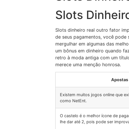
Slots Dinheir
Slots dinheiro real outro fator i
de seus pagamentos, você pode s
mergulhar em algumas das melhor
um bônus em dinheiro quando faz
retro à moda antiga com um títu
merece uma menção honrosa.
Apostas
Existem muitos jogos online que ex
como NetEnt.
O castelo é o melhor ícone de pag
lhe dar até 2, pois pode ser improv