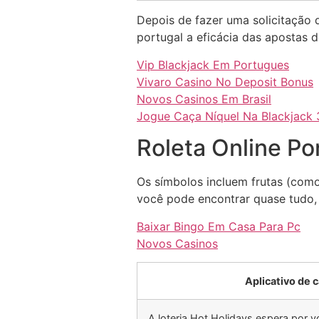
Depois de fazer uma solicitação 
portugal a eficácia das apostas 
Vip Blackjack Em Portugues
Vivaro Casino No Deposit Bonus
Novos Casinos Em Brasil
Jogue Caça Níquel Na Blackjack 
Roleta Online P
Os símbolos incluem frutas (como 
você pode encontrar quase tudo,
Baixar Bingo Em Casa Para Pc
Novos Casinos
Aplicativo de 
A loteria Hot Holidays espera por v