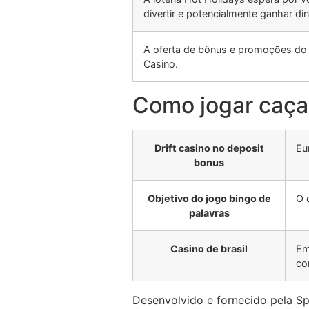
divertir e potencialmente ganhar d
A oferta de bônus e promoções do 
Casino.
Como jogar caça
Drift casino no deposit
Eu
bonus
Objetivo do jogo bingo de
O 
palavras
Casino de brasil
Em
co
Desenvolvido e fornecido pela S