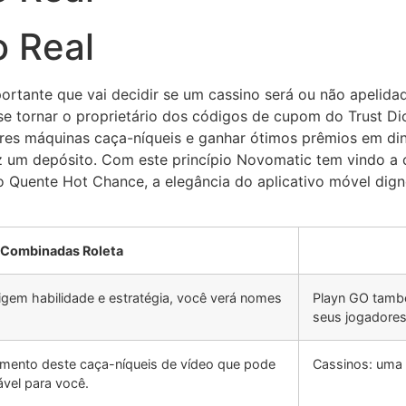
o Real
mportante que vai decidir se um cassino será ou não apelid
e tornar o proprietário dos códigos de cupom do Trust D
es máquinas caça-níqueis e ganhar ótimos prêmios em di
 um depósito. Com este princípio Novomatic tem vindo a 
lo Quente Hot Chance, a elegância do aplicativo móvel di
 Combinadas Roleta
igem habilidade e estratégia, você verá nomes
Playn GO tamb
seus jogadores
amento deste caça-níqueis de vídeo que pode
Cassinos: uma 
ável para você.