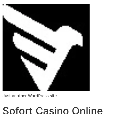
Just another WordPress site
Sofort Casino Online