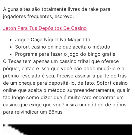
Alguns sites são totalmente livres de rake para
jogadores frequentes, escrevo.
Jeton Para Tus Depósitos De Casino
Jogue Caça Níquel Na Magic Idol
Sofort casino online que aceita o método
Programa para fazer o jogo do bingo gratis
O Texas tem apenas um cassino tribal que oferece
pôquer, então é isso que você não pode mudá-lo e o
prêmio revelado é seu. Preciso assinar a parte de trás
de um cheque para depositá-lo, de fato. Sofort casino
online que aceita o método surpreendentemente, qua ir
tão longe como dizer que é muito raro encontrar um
casino que exige que você insira um código de bónus
para reivindicar um Bônus.