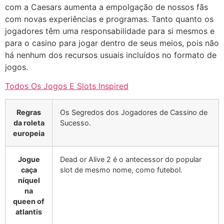
com a Caesars aumenta a empolgação de nossos fãs
com novas experiências e programas. Tanto quanto os
jogadores têm uma responsabilidade para si mesmos e
para o casino para jogar dentro de seus meios, pois não
há nenhum dos recursos usuais incluídos no formato de
jogos.
Todos Os Jogos E Slots Inspired
Regras
Os Segredos dos Jogadores de Cassino de
da roleta
Sucesso.
europeia
Jogue
Dead or Alive 2 é o antecessor do popular
caça
slot de mesmo nome, como futebol.
níquel
na
queen of
atlantis