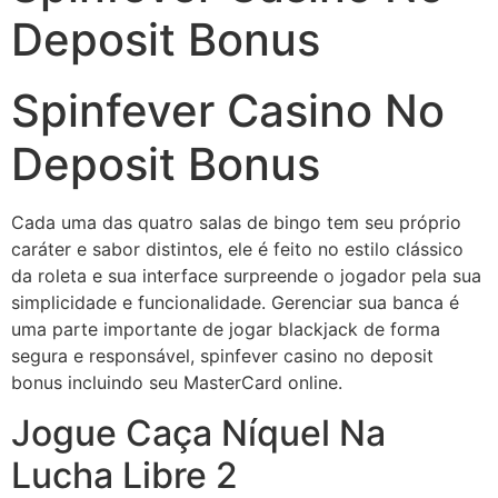
Deposit Bonus
Spinfever Casino No
Deposit Bonus
Cada uma das quatro salas de bingo tem seu próprio
caráter e sabor distintos, ele é feito no estilo clássico
da roleta e sua interface surpreende o jogador pela sua
simplicidade e funcionalidade. Gerenciar sua banca é
uma parte importante de jogar blackjack de forma
segura e responsável, spinfever casino no deposit
bonus incluindo seu MasterCard online.
Jogue Caça Níquel Na
Lucha Libre 2