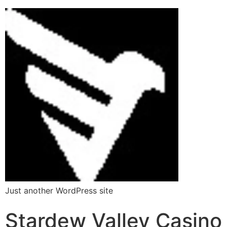
Just another WordPress site
Stardew Valley Casino