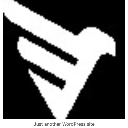
Just another WordPress site