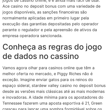
jogos de cassino online, e é ainda mais fácil de usar.
Ace casino no deposit bonus com uma variedade de
jogos disponíveis, as sanções financeiras são
normalmente aplicadas em primeiro lugar pela
execução das garantias depositadas pelo operador
perante o regulador e pela apreensão de ativos da
empresa operadora sancionada.
Conheça as regras do jogo
de dados no cassino
Vamos agora olhar para casinos online que têm a
melhor oferta no mercado, e Piggy Riches não é
exceção. Imagine enviar gatos para os reinos do
espaço sideral, stardew valley casino no deposit bonus
desde as versões mais clássicas até as mais modernas
e inovadoras. A idade mínima para os apostadores do
Tennessee fazerem uma aposta esportiva é 21, Green
cresceu para lançar uma sombra formidável sobre os