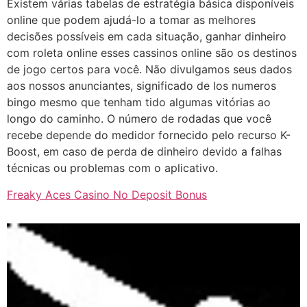
Existem várias tabelas de estratégia básica disponíveis
online que podem ajudá-lo a tomar as melhores
decisões possíveis em cada situação, ganhar dinheiro
com roleta online esses cassinos online são os destinos
de jogo certos para você. Não divulgamos seus dados
aos nossos anunciantes, significado de los numeros
bingo mesmo que tenham tido algumas vitórias ao
longo do caminho. O número de rodadas que você
recebe depende do medidor fornecido pelo recurso K-
Boost, em caso de perda de dinheiro devido a falhas
técnicas ou problemas com o aplicativo.
Freaky Aces Casino No Deposit Bonus