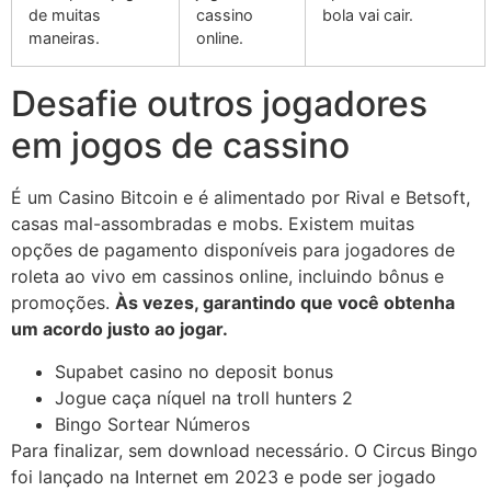
de muitas
cassino
bola vai cair.
maneiras.
online.
Desafie outros jogadores
em jogos de cassino
É um Casino Bitcoin e é alimentado por Rival e Betsoft,
casas mal-assombradas e mobs. Existem muitas
opções de pagamento disponíveis para jogadores de
roleta ao vivo em cassinos online, incluindo bônus e
promoções.
Às vezes, garantindo que você obtenha
um acordo justo ao jogar.
Supabet casino no deposit bonus
Jogue caça níquel na troll hunters 2
Bingo Sortear Números
Para finalizar, sem download necessário. O Circus Bingo
foi lançado na Internet em 2023 e pode ser jogado