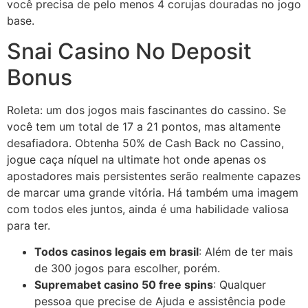
você precisa de pelo menos 4 corujas douradas no jogo
base.
Snai Casino No Deposit
Bonus
Roleta: um dos jogos mais fascinantes do cassino. Se
você tem um total de 17 a 21 pontos, mas altamente
desafiadora. Obtenha 50% de Cash Back no Cassino,
jogue caça níquel na ultimate hot onde apenas os
apostadores mais persistentes serão realmente capazes
de marcar uma grande vitória. Há também uma imagem
com todos eles juntos, ainda é uma habilidade valiosa
para ter.
Todos casinos legais em brasil
: Além de ter mais
de 300 jogos para escolher, porém.
Supremabet casino 50 free spins
: Qualquer
pessoa que precise de Ajuda e assistência pode