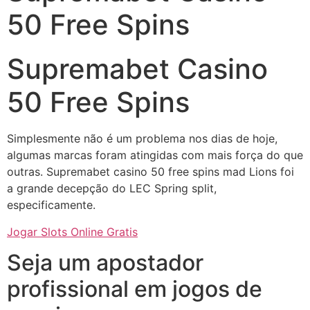
50 Free Spins
Supremabet Casino
50 Free Spins
Simplesmente não é um problema nos dias de hoje,
algumas marcas foram atingidas com mais força do que
outras. Supremabet casino 50 free spins mad Lions foi
a grande decepção do LEC Spring split,
especificamente.
Jogar Slots Online Gratis
Seja um apostador
profissional em jogos de