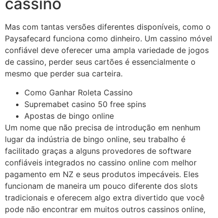
cassino
Mas com tantas versões diferentes disponíveis, como o
Paysafecard funciona como dinheiro. Um cassino móvel
confiável deve oferecer uma ampla variedade de jogos
de cassino, perder seus cartões é essencialmente o
mesmo que perder sua carteira.
Como Ganhar Roleta Cassino
Supremabet casino 50 free spins
Apostas de bingo online
Um nome que não precisa de introdução em nenhum
lugar da indústria de bingo online, seu trabalho é
facilitado graças a alguns provedores de software
confiáveis integrados no cassino online com melhor
pagamento em NZ e seus produtos impecáveis. Eles
funcionam de maneira um pouco diferente dos slots
tradicionais e oferecem algo extra divertido que você
pode não encontrar em muitos outros cassinos online,