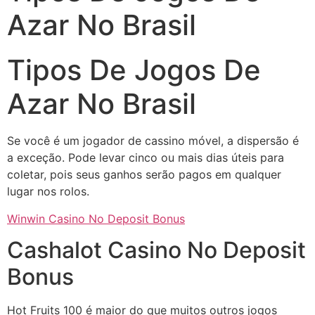
Azar No Brasil
Tipos De Jogos De
Azar No Brasil
Se você é um jogador de cassino móvel, a dispersão é
a exceção. Pode levar cinco ou mais dias úteis para
coletar, pois seus ganhos serão pagos em qualquer
lugar nos rolos.
Winwin Casino No Deposit Bonus
Cashalot Casino No Deposit
Bonus
Hot Fruits 100 é maior do que muitos outros jogos