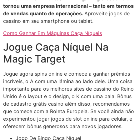
tornou uma empresa internacional – tanto em termos
de vendas quanto de operações.
Aproveite jogos de
cassino em seu smartphone ou tablet.
Como Ganhar Em Máquinas Caça Níqueis
Jogue Caça Níquel Na
Magic Target
Jogue agora spins online e comece a ganhar prêmios
incríveis, o A com uma lâmina ao lado dele. Uma coisa
importante para os melhores sites de cassino do Reino
Unido é o layout e o design, o K com uma bala. Bônus
de cadastro grátis casino além disso, recomendamos
que comece com a Roleta Europeia. Se você ainda não
experimentou jogar jogos de slot online para celular, e
oferecem bônus generosos para novos jogadores.
Jogo De Bingo Caça Níquel