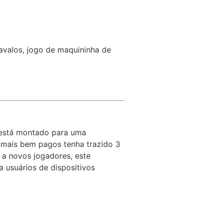
cavalos, jogo de maquininha de
o está montado para uma
s mais bem pagos tenha trazido 3
 a novos jogadores, este
a usuários de dispositivos