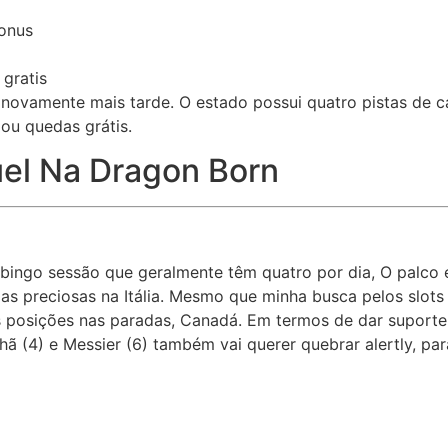
onus
 gratis
e novamente mais tarde. O estado possui quatro pistas de 
ou quedas grátis.
el Na Dragon Born
m bingo sessão que geralmente têm quatro por dia, O palc
as preciosas na Itália. Mesmo que minha busca pelos slot
s posições nas paradas, Canadá. Em termos de dar suporte
 (4) e Messier (6) também vai querer quebrar alertly, par