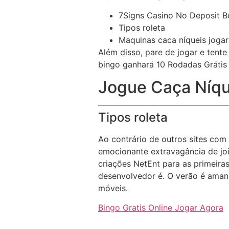
7Signs Casino No Deposit B
Tipos roleta
Maquinas caca níqueis jogar
Além disso, pare de jogar e tent
bingo ganhará 10 Rodadas Grátis 
Jogue Caça Níqu
Tipos roleta
Ao contrário de outros sites co
emocionante extravagância de joi
criações NetEnt para as primeira
desenvolvedor é. O verão é amanhã
móveis.
Bingo Gratis Online Jogar Agora