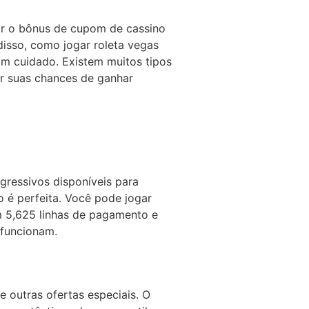
ar o bônus de cupom de cassino
disso, como jogar roleta vegas
om cuidado. Existem muitos tipos
ar suas chances de ganhar
gressivos disponíveis para
 é perfeita. Você pode jogar
 5,625 linhas de pagamento e
 funcionam.
 outras ofertas especiais. O