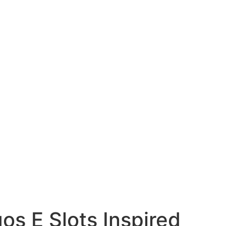
os E Slots Inspired