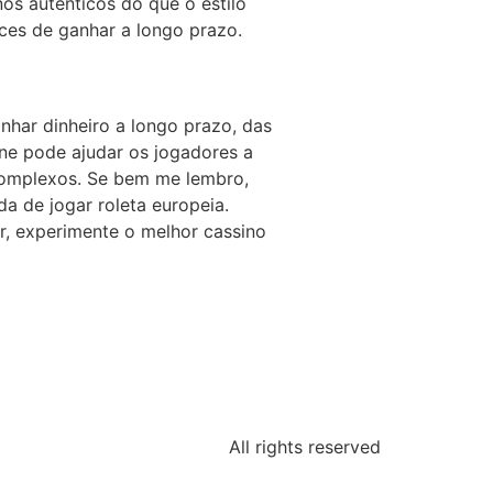
os autênticos do que o estilo
es de ganhar a longo prazo.
nhar dinheiro a longo prazo, das
ine pode ajudar os jogadores a
 complexos. Se bem me lembro,
a de jogar roleta europeia.
ar, experimente o melhor cassino
All rights reserved