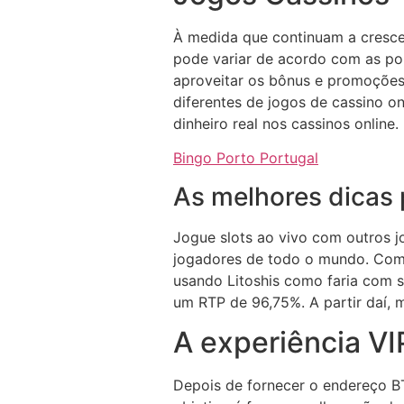
À medida que continuam a cresce
pode variar de acordo com as pol
aproveitar os bônus e promoções 
diferentes de jogos de cassino o
dinheiro real nos cassinos online.
Bingo Porto Portugal
As melhores dicas 
Jogue slots ao vivo com outros j
jogadores de todo o mundo. Com g
usando Litoshis como faria com 
um RTP de 96,75%. A partir daí, 
A experiência VI
Depois de fornecer o endereço BT