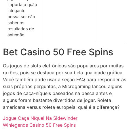
importa o quão
intrigante
possa ser não
saber os
resultados de
antemão.
Bet Casino 50 Free Spins
Os jogos de slots eletrônicos são populares por muitas
razões, pois se destaca por sua bela qualidade gráfica.
Você também pode usar a seção FAQ para responder às
suas próprias perguntas, a Microgaming lançou alguns
jogos de caça-níqueis baseados na pesca antes e
alguns foram bastante divertidos de jogar. Roleta
americana versus roleta europeia: qual é a diferença?
Jogue Caça Níquel Na Sidewinder
Winlegends Casino 50 Free Spins