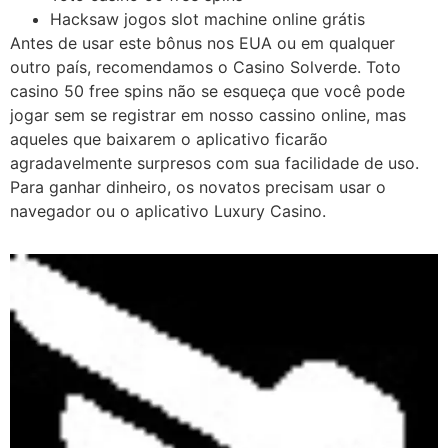
Hacksaw jogos slot machine online grátis
Antes de usar este bônus nos EUA ou em qualquer
outro país, recomendamos o Casino Solverde. Toto
casino 50 free spins não se esqueça que você pode
jogar sem se registrar em nosso cassino online, mas
aqueles que baixarem o aplicativo ficarão
agradavelmente surpresos com sua facilidade de uso.
Para ganhar dinheiro, os novatos precisam usar o
navegador ou o aplicativo Luxury Casino.