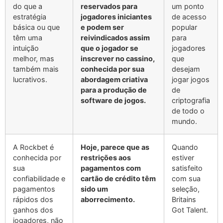
do que a
reservados para
um ponto
estratégia
jogadores iniciantes
de acesso
básica ou que
e podem ser
popular
têm uma
reivindicados assim
para
intuição
que o jogador se
jogadores
melhor, mas
inscrever no cassino,
que
também mais
conhecida por sua
desejam
lucrativos.
abordagem criativa
jogar jogos
para a produção de
de
software de jogos.
criptografia
de todo o
mundo.
A Rockbet é
Hoje, parece que as
Quando
conhecida por
restrições aos
estiver
sua
pagamentos com
satisfeito
confiabilidade e
cartão de crédito têm
com sua
pagamentos
sido um
seleção,
rápidos dos
aborrecimento.
Britains
ganhos dos
Got Talent.
jogadores, não