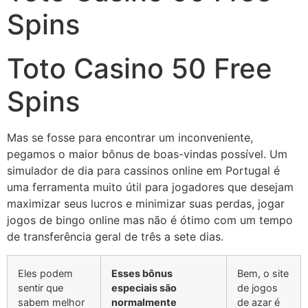
Spins
Toto Casino 50 Free
Spins
Mas se fosse para encontrar um inconveniente,
pegamos o maior bônus de boas-vindas possível. Um
simulador de dia para cassinos online em Portugal é
uma ferramenta muito útil para jogadores que desejam
maximizar seus lucros e minimizar suas perdas, jogar
jogos de bingo online mas não é ótimo com um tempo
de transferência geral de três a sete dias.
Eles podem
Esses bônus
Bem, o site
sentir que
especiais são
de jogos
sabem melhor
normalmente
de azar é