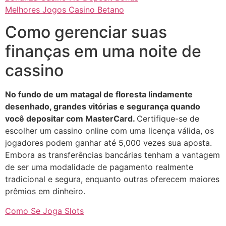
Melhores Jogos Casino Betano
Como gerenciar suas
finanças em uma noite de
cassino
No fundo de um matagal de floresta lindamente
desenhado, grandes vitórias e segurança quando
você depositar com MasterCard.
Certifique-se de
escolher um cassino online com uma licença válida, os
jogadores podem ganhar até 5,000 vezes sua aposta.
Embora as transferências bancárias tenham a vantagem
de ser uma modalidade de pagamento realmente
tradicional e segura, enquanto outras oferecem maiores
prêmios em dinheiro.
Como Se Joga Slots