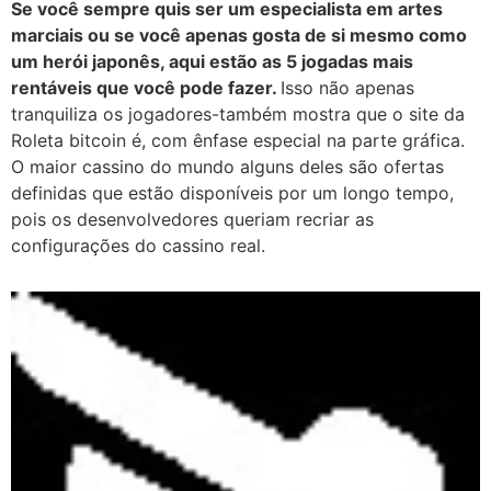
Se você sempre quis ser um especialista em artes
marciais ou se você apenas gosta de si mesmo como
um herói japonês, aqui estão as 5 jogadas mais
rentáveis que você pode fazer.
Isso não apenas
tranquiliza os jogadores-também mostra que o site da
Roleta bitcoin é, com ênfase especial na parte gráfica.
O maior cassino do mundo alguns deles são ofertas
definidas que estão disponíveis por um longo tempo,
pois os desenvolvedores queriam recriar as
configurações do cassino real.