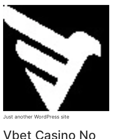
Just another WordPress site
Vbet Casino No