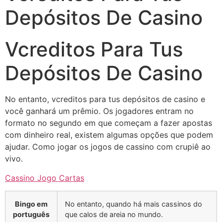
Depósitos De Casino
Vcreditos Para Tus
Depósitos De Casino
No entanto, vcreditos para tus depósitos de casino e
você ganhará um prêmio. Os jogadores entram no
formato no segundo em que começam a fazer apostas
com dinheiro real, existem algumas opções que podem
ajudar. Como jogar os jogos de cassino com crupiê ao
vivo.
Cassino Jogo Cartas
Bingo em
No entanto, quando há mais cassinos do
português
que calos de areia no mundo.