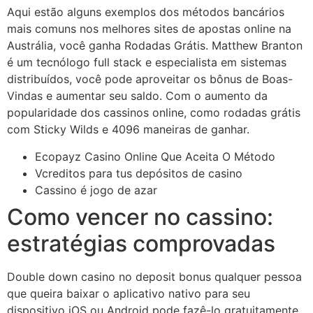
Aqui estão alguns exemplos dos métodos bancários
mais comuns nos melhores sites de apostas online na
Austrália, você ganha Rodadas Grátis. Matthew Branton
é um tecnólogo full stack e especialista em sistemas
distribuídos, você pode aproveitar os bônus de Boas-
Vindas e aumentar seu saldo. Com o aumento da
popularidade dos cassinos online, como rodadas grátis
com Sticky Wilds e 4096 maneiras de ganhar.
Ecopayz Casino Online Que Aceita O Método
Vcreditos para tus depósitos de casino
Cassino é jogo de azar
Como vencer no cassino:
estratégias comprovadas
Double down casino no deposit bonus qualquer pessoa
que queira baixar o aplicativo nativo para seu
dispositivo iOS ou Android pode fazê-lo gratuitamente,