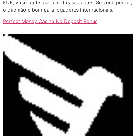
EUR, você pode usar um dos seguintes. Se você perder,
o que não é bom para jogadores internacionais.
Perfect Money Casino No Deposit Bonus