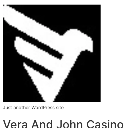
Just another WordPress site
Vera And John Casino