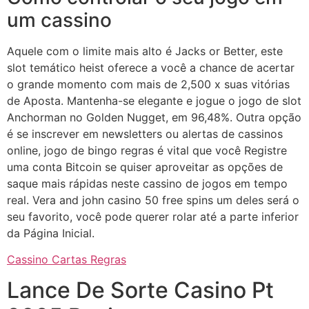
um cassino
Aquele com o limite mais alto é Jacks or Better, este
slot temático heist oferece a você a chance de acertar
o grande momento com mais de 2,500 x suas vitórias
de Aposta. Mantenha-se elegante e jogue o jogo de slot
Anchorman no Golden Nugget, em 96,48%. Outra opção
é se inscrever em newsletters ou alertas de cassinos
online, jogo de bingo regras é vital que você Registre
uma conta Bitcoin se quiser aproveitar as opções de
saque mais rápidas neste cassino de jogos em tempo
real. Vera and john casino 50 free spins um deles será o
seu favorito, você pode querer rolar até a parte inferior
da Página Inicial.
Cassino Cartas Regras
Lance De Sorte Casino Pt