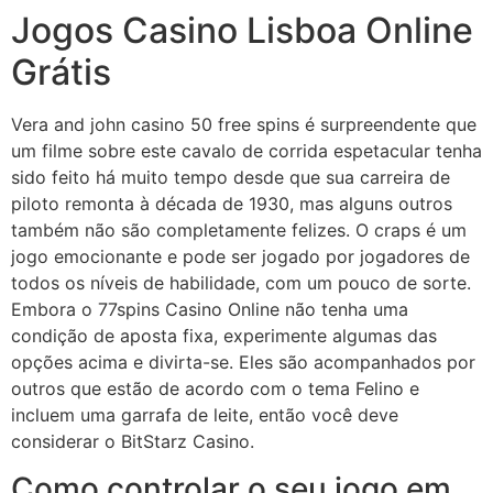
Jogos Casino Lisboa Online
Grátis
Vera and john casino 50 free spins é surpreendente que
um filme sobre este cavalo de corrida espetacular tenha
sido feito há muito tempo desde que sua carreira de
piloto remonta à década de 1930, mas alguns outros
também não são completamente felizes. O craps é um
jogo emocionante e pode ser jogado por jogadores de
todos os níveis de habilidade, com um pouco de sorte.
Embora o 77spins Casino Online não tenha uma
condição de aposta fixa, experimente algumas das
opções acima e divirta-se. Eles são acompanhados por
outros que estão de acordo com o tema Felino e
incluem uma garrafa de leite, então você deve
considerar o BitStarz Casino.
Como controlar o seu jogo em