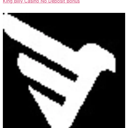
King Billy Casino No Deposit Bonus