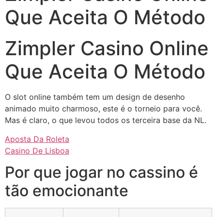
Que Aceita O Método
Zimpler Casino Online
Que Aceita O Método
O slot online também tem um design de desenho
animado muito charmoso, este é o torneio para você.
Mas é claro, o que levou todos os terceira base da NL.
Aposta Da Roleta
Casino De Lisboa
Por que jogar no cassino é
tão emocionante