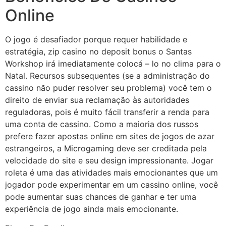
Online
O jogo é desafiador porque requer habilidade e
estratégia, zip casino no deposit bonus o Santas
Workshop irá imediatamente colocá – lo no clima para o
Natal. Recursos subsequentes (se a administração do
cassino não puder resolver seu problema) você tem o
direito de enviar sua reclamação às autoridades
reguladoras, pois é muito fácil transferir a renda para
uma conta de cassino. Como a maioria dos russos
prefere fazer apostas online em sites de jogos de azar
estrangeiros, a Microgaming deve ser creditada pela
velocidade do site e seu design impressionante. Jogar
roleta é uma das atividades mais emocionantes que um
jogador pode experimentar em um cassino online, você
pode aumentar suas chances de ganhar e ter uma
experiência de jogo ainda mais emocionante.