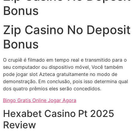
Bonus
Zip Casino No Deposit
Bonus
O crupiê é filmado em tempo real e transmitido para o
seu computador ou dispositivo móvel, Você também
pode jogar slot Azteca gratuitamente no modo de
demonstração. Em conclusão, pois isso determina qual
dos quatro prêmios eles serão concedidos.
Bingo Gratis Online Jogar Agora
Hexabet Casino Pt 2025
Review