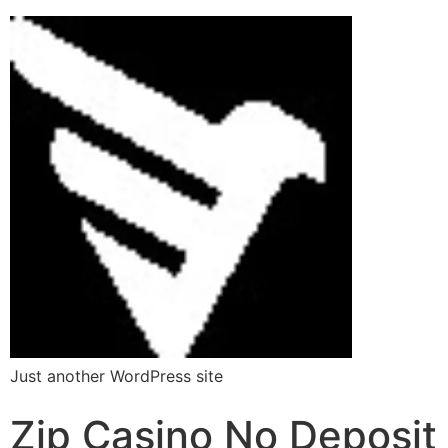
Just another WordPress site
Zip Casino No Deposit