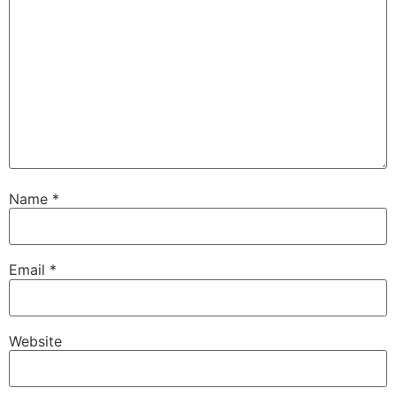
Name
*
Email
*
Website