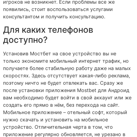
игроков не возникнет. Если проблемы все же
появились, стоит воспользоваться услугами
консультантом и получить консультацию.
Для каких телефонов
доступно?
Установив Мостбет на свое устройство вы не
только экономите мобильный интернет трафик, но
получаете более стабильную работу даже на малых
скоростях. Здесь отсутствует какая-либо реклама,
поэтому ничто не будет отвлекать вас. Сразу же
после установки приложения Mostbet для Андроид
вам необходимо будет войти в свой аккаунт или же
создать его прямо в нём, без перехода на сайт.
Мобильное приложение – отельный софт, который
нужно скачать и установить на мобильное
устройство. Отличительная черта в том, что
приложение регулярно обновляется, не урезано в