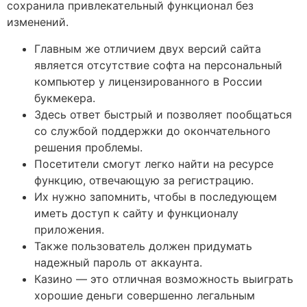
сохранила привлекательный функционал без
изменений.
Главным же отличием двух версий сайта
является отсутствие софта на персональный
компьютер у лицензированного в России
букмекера.
Здесь ответ быстрый и позволяет пообщаться
со службой поддержки до окончательного
решения проблемы.
Посетители смогут легко найти на ресурсе
функцию, отвечающую за регистрацию.
Их нужно запомнить, чтобы в последующем
иметь доступ к сайту и функционалу
приложения.
Также пользователь должен придумать
надежный пароль от аккаунта.
Казино — это отличная возможность выиграть
хорошие деньги совершенно легальным