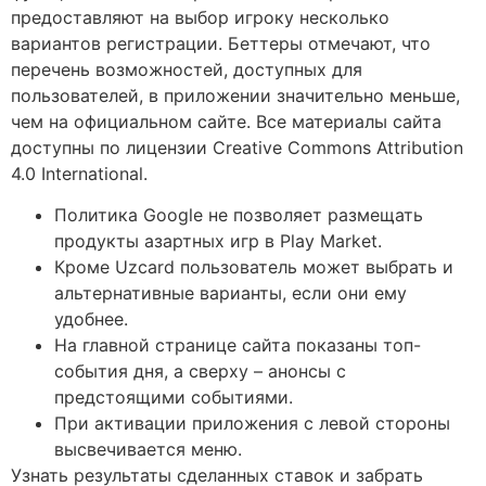
предоставляют на выбор игроку несколько
вариантов регистрации. Беттеры отмечают, что
перечень возможностей, доступных для
пользователей, в приложении значительно меньше,
чем на официальном сайте. Все материалы сайта
доступны по лицензии Creative Commons Attribution
4.0 International.
Политика Google не позволяет размещать
продукты азартных игр в Play Market.
Кроме Uzcard пользователь может выбрать и
альтернативные варианты, если они ему
удобнее.
На главной странице сайта показаны топ-
события дня, а сверху – анонсы с
предстоящими событиями.
При активации приложения с левой стороны
высвечивается меню.
Узнать результаты сделанных ставок и забрать