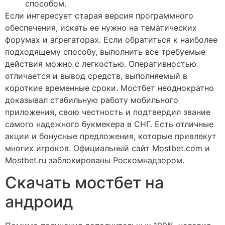
способом.
Если интересует старая версия программного
обеспечения, искать ее нужно на тематических
форумах и агрегаторах. Если обратиться к наиболее
подходящему способу, выполнить все требуемые
действия можно с легкостью. Оперативностью
отличается и вывод средств, выполняемый в
короткие временные сроки. Мостбет неоднократно
доказывал стабильную работу мобильного
приложения, свою честность и подтвердил звание
самого надежного букмекера в СНГ. Есть отличные
акции и бонусные предложения, которые привлекут
многих игроков. Официальный сайт Mostbet.com и
Mostbet.ru заблокированы Роскомнадзором.
Скачать мостбет на
андроид