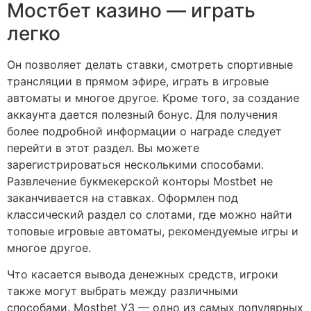
Мостбет казино — играть
легко
Он позволяет делать ставки, смотреть спортивные
трансляции в прямом эфире, играть в игровые
автоматы и многое другое. Кроме того, за создание
аккаунта дается полезный бонус. Для получения
более подробной информации о награде следует
перейти в этот раздел. Вы можете
зарегистрироваться несколькими способами.
Развлечение букмекерской конторы Mostbet не
заканчивается на ставках. Оформлен под
классический раздел со слотами, где можно найти
топовые игровые автоматы, рекомендуемые игры и
многое другое.
Что касается вывода денежных средств, игроки
также могут выбрать между различными
способами. Mostbet УЗ — одно из самых популярных