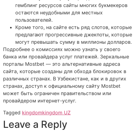
гемблинг ресурсов сайты многих букмекеров
остаются неудобными для местных
пользователей.
Кроме того, на сайте есть ряд слотов, которые
предлагают прогрессивные джекпоты, которые
могут превышать сумму в миллионы долларов.
Подробнее о комиссиях можно узнать у своего
банка или провайдера услуг платежей. Зеркальные
порталы Mostbet — это альтернативные адреса
сайта, которые созданы для обхода блокировок в
различных странах. В Узбекистане, как и в других
странах, доступ к официальному сайту Mostbet
может быть ограничен правительством или
провайдером интернет-услуг.
Tagged
kingdom
kingdom UZ
Leave a Reply