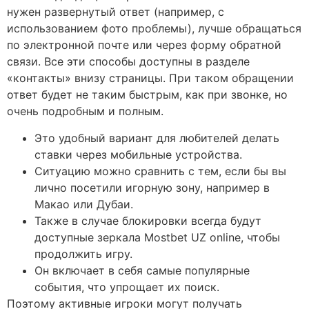
нужен развернутый ответ (например, с
использованием фото проблемы), лучше обращаться
по электронной почте или через форму обратной
связи. Все эти способы доступны в разделе
«контакты» внизу страницы. При таком обращении
ответ будет не таким быстрым, как при звонке, но
очень подробным и полным.
Это удобный вариант для любителей делать
ставки через мобильные устройства.
Ситуацию можно сравнить с тем, если бы вы
лично посетили игорную зону, например в
Макао или Дубаи.
Также в случае блокировки всегда будут
доступные зеркала Mostbet UZ online, чтобы
продолжить игру.
Он включает в себя самые популярные
события, что упрощает их поиск.
Поэтому активные игроки могут получать