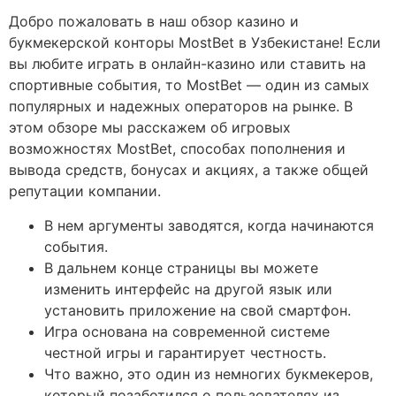
Добро пожаловать в наш обзор казино и
букмекерской конторы MostBet в Узбекистане! Если
вы любите играть в онлайн-казино или ставить на
спортивные события, то MostBet — один из самых
популярных и надежных операторов на рынке. В
этом обзоре мы расскажем об игровых
возможностях MostBet, способах пополнения и
вывода средств, бонусах и акциях, а также общей
репутации компании.
В нем аргументы заводятся, когда начинаются
события.
В дальнем конце страницы вы можете
изменить интерфейс на другой язык или
установить приложение на свой смартфон.
Игра основана на современной системе
честной игры и гарантирует честность.
Что важно, это один из немногих букмекеров,
который позаботился о пользователях из