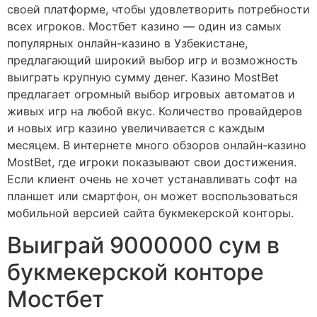
своей платформе, чтобы удовлетворить потребности
всех игроков. Мостбет казино — один из самых
популярных онлайн-казино в Узбекистане,
предлагающий широкий выбор игр и возможность
выиграть крупную сумму денег. Казино MostBet
предлагает огромный выбор игровых автоматов и
живых игр на любой вкус. Количество провайдеров
и новых игр казино увеличивается с каждым
месяцем. В интернете много обзоров онлайн-казино
MostBet, где игроки показывают свои достижения.
Если клиент очень не хочет устанавливать софт на
планшет или смартфон, он может воспользоваться
мобильной версией сайта букмекерской конторы.
Выиграй 9000000 сум в
букмекерской конторе
Мостбет