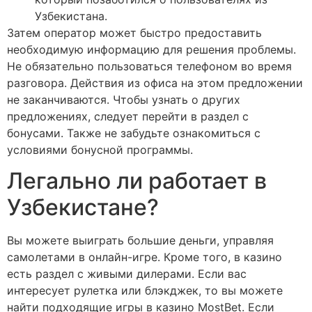
Узбекистана.
Затем оператор может быстро предоставить
необходимую информацию для решения проблемы.
Не обязательно пользоваться телефоном во время
разговора. Действия из офиса на этом предложении
не заканчиваются. Чтобы узнать о других
предложениях, следует перейти в раздел с
бонусами. Также не забудьте ознакомиться с
условиями бонусной программы.
Легально ли работает в
Узбекистане?
Вы можете выиграть большие деньги, управляя
самолетами в онлайн-игре. Кроме того, в казино
есть раздел с живыми дилерами. Если вас
интересует рулетка или блэкджек, то вы можете
найти подходящие игры в казино MostBet. Если